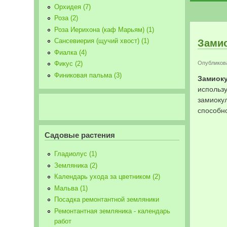
Орхидея (7)
Роза (2)
Роза Иерихона (каф Марьям) (1)
Сансевиерия (щучий хвост) (1)
Зами
Фиалка (4)
Опубликова
Фикус (2)
Финиковая пальма (3)
Замиок
использ
замиоку
способн
Садовые растения
Гладиолус (1)
Земляника (2)
Календарь ухода за цветником (2)
Мальва (1)
Посадка ремонтантной земляники
Ремонтантная земляника - календарь
работ