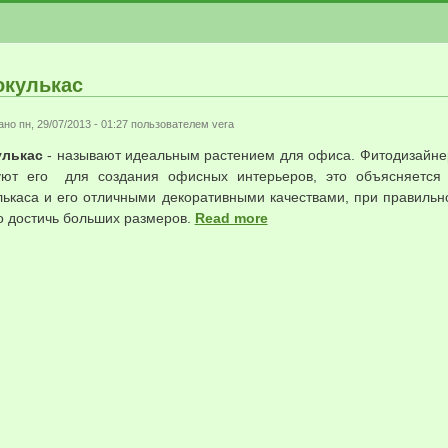
окулькас
но пн, 29/07/2013 - 01:27 пользователем
vera
улькас
- называют идеальным растением для офиса. Фитодизайне
уют его для создания офисных интерьеров, это объясняется 
лькаса и его отличными декоративными качествами, при правильн
о достичь больших размеров.
Read more
about Замиокулькас