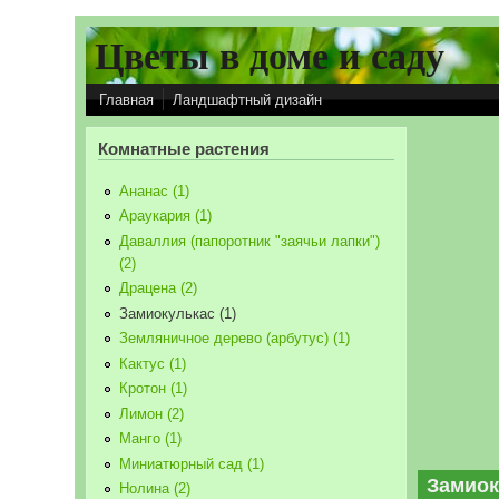
Перейти к основному содержанию
Цветы в доме и саду
Главная
Ландшафтный дизайн
Комнатные растения
Ананас (1)
Араукария (1)
Даваллия (папоротник "заячьи лапки")
(2)
Драцена (2)
Замиокулькас (1)
Земляничное дерево (арбутус) (1)
Кактус (1)
Кротон (1)
Лимон (2)
Манго (1)
Миниатюрный сад (1)
Замиок
Нолина (2)