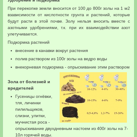
Удобрение и подкормка
При перекопке земли вносится от 100 до 800г золы на 1 м2
взависимости от кислотности грунта и растений, которые
будут расти в этой почве. Золу нельзя вносить вместе с
азотными удобрениями, т.к. при их взаимодействии азот
улетучивается.
Подкормка растений
внесение в канавки вокруг растения
полив раствором из 100г золы на ведро воды
внекорневая подкормка - опрыскивание этим раствором
Зола от болезней и
вредителей
Гусеницы огнёвки,
тля, личинки
пилильщиков,
слизни, улитки,
мучнистая роса -
опрыскивание двухдневным настоем из 400г золы на 7-
10л горячей воды.