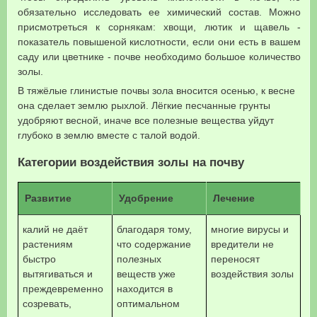
обязательно исследовать ее химический состав. Можно
присмотреться к сорнякам: хвощи, лютик и щавель -
показатель повышеной кислотности, если они есть в вашем
саду или цветнике - почве необходимо большое количество
золы.
В тяжёлые глинистые почвы зола вносится осенью, к весне
она сделает землю рыхлой. Лёгкие песчанные грунты
удобряют весной, иначе все полезные вещества уйдут
глубоко в землю вместе с талой водой.
Категории воздействия золы на почву
Развитие
Удобрение
Лечение
калий не даёт
благодаря тому,
многие вирусы и
растениям
что содержание
вредители не
быстро
полезных
переносят
вытягиваться и
веществ уже
воздействия золы
преждевременно
находится в
созревать,
оптимальном